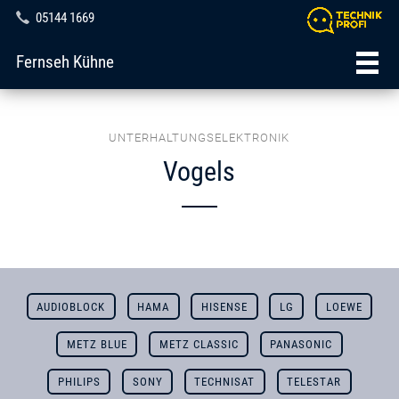
05144 1669
Fernseh Kühne
UNTERHALTUNGSELEKTRONIK
Vogels
AUDIOBLOCK
HAMA
HISENSE
LG
LOEWE
METZ BLUE
METZ CLASSIC
PANASONIC
PHILIPS
SONY
TECHNISAT
TELESTAR