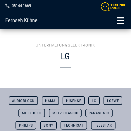
05144 1669
Fernseh Kühne
UNTERHALTUNGSELEKTRONIK
LG
AUDIOBLOCK
HAMA
HISENSE
LG
LOEWE
METZ BLUE
METZ CLASSIC
PANASONIC
PHILIPS
SONY
TECHNISAT
TELESTAR